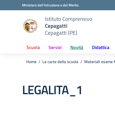
Vai ai contenuti
Vai al menu di navigazione
Vai al footer
Ministero dell'Istruzione e del Merito
Istituto Comprensivo
Cepagatti
Cepagatti (PE)
Scuola
Servizi
Novità
Didattica
Home
Le carte della scuola
Materiali esame f
LEGALITA_1