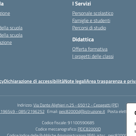
la
I Servizi
zione
Personale scolastico
Famiglie e studenti
della scuola
Percorsi di studio
della scuola
Didattica
azione
Offerta formativa
I progetti delle classi
cy
Dichiarazione di accessibilità
Note legali
Area trasparenza e priv
Indirizzo:
Via Dante Alighieri n.25 - 65012 - Cepagatti (PE)
2196549 - 085/2196252
Email:
peic82000d@istruzione.it
Posta elettronic
Codice fiscale: 91100590685
Codice meccanografico:
PEIC82000D
Codice Indice delle Pubbliche Amministrazioni (IPA): istsc_peic82000d