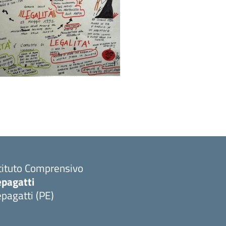
tituto Comprensivo
epagatti
pagatti (PE)
Visita la pagina iniziale della scuola