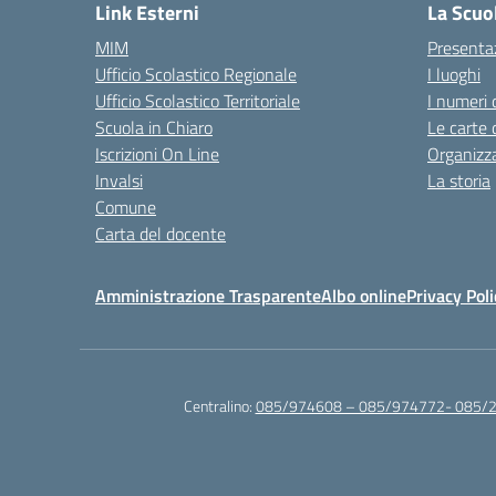
Link Esterni
La Scuo
MIM
Presenta
Ufficio Scolastico Regionale
I luoghi
Ufficio Scolastico Territoriale
I numeri 
Scuola in Chiaro
Le carte 
Iscrizioni On Line
Organizz
Invalsi
La storia
Comune
Carta del docente
Amministrazione Trasparente
Albo online
Privacy Poli
Centralino:
085/974608 – 085/974772- 085/