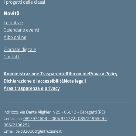
I progetti delle classi
Novità
Le notizie
Calendario eventi
Albo online
Giornale digitale
Contatti
Amministrazione Trasparente
Albo online
Privacy Policy
Dichiarazione di accessibilità
Note legali
Area trasparenza e privacy
Indirizzo:
Via Dante Alighieri n.25 - 65012 - Cepagatti (PE)
Centralino:
085/974608 – 085/974772- 085/2196549 -
085/2196252
Email:
peic82000d@istruzione.it