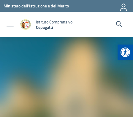
Vai ai contenuti
Vai al menu di navigazione
Vai al footer
Ministero dell'Istruzione e del Merito
Istituto Comprensivo
Cepagatti
Apr