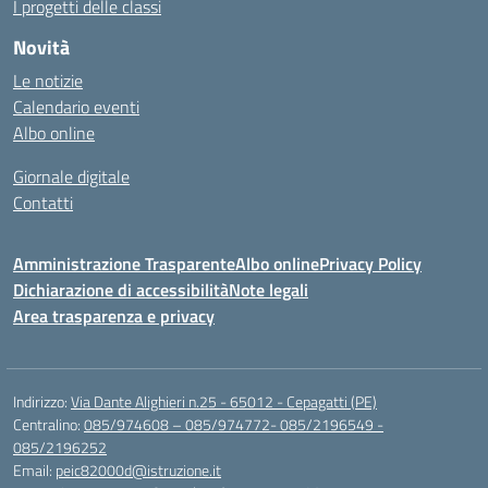
I progetti delle classi
Novità
Le notizie
Calendario eventi
Albo online
Giornale digitale
Contatti
Amministrazione Trasparente
Albo online
Privacy Policy
Dichiarazione di accessibilità
Note legali
Area trasparenza e privacy
Indirizzo:
Via Dante Alighieri n.25 - 65012 - Cepagatti (PE)
Centralino:
085/974608 – 085/974772- 085/2196549 -
085/2196252
Email:
peic82000d@istruzione.it