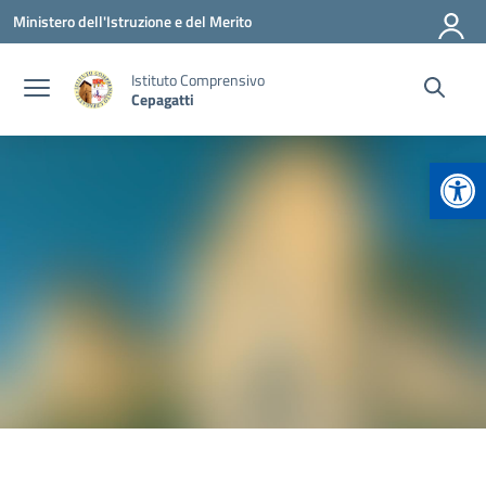
Vai ai contenuti
Vai al menu di navigazione
Vai al footer
Ministero dell'Istruzione e del Merito
Istituto Comprensivo
Cepagatti
Apr