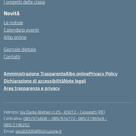
I progetti delle classi
Novità
Le notizie
Calendario eventi
Albo online
Giornale digitale
Contatti
Amministrazione Trasparente
Albo online
Privacy Policy
Dichiarazione di accessibilità
Note legali
Area trasparenza e privacy
Indirizzo:
Via Dante Alighieri n.25 - 65012 - Cepagatti (PE)
Centralino:
085/974608 – 085/974772- 085/2196549 -
085/2196252
Email:
peic82000d@istruzione.it