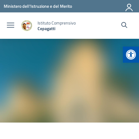
Vai ai contenuti
Vai al menu di navigazione
Vai al footer
Ministero dell'Istruzione e del Merito
Istituto Comprensivo
Cepagatti
Apr