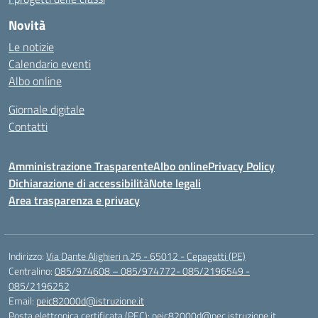
Novità
Le notizie
Calendario eventi
Albo online
Giornale digitale
Contatti
Amministrazione Trasparente
Albo online
Privacy Policy
Dichiarazione di accessibilità
Note legali
Area trasparenza e privacy
Indirizzo:
Via Dante Alighieri n.25 - 65012 - Cepagatti (PE)
Centralino:
085/974608 – 085/974772- 085/2196549 -
085/2196252
Email:
peic82000d@istruzione.it
Posta elettronica certificata (PEC):
peic82000d@pec.istruzione.it