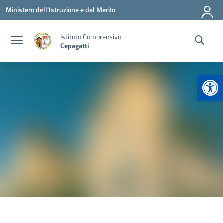
Vai ai contenuti
Vai al menu di navigazione
Vai al footer
Ministero dell'Istruzione e del Merito
Istituto Comprensivo
Cepagatti
Apr