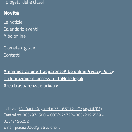
I progetti delle classi
Novità
Le notizie
Calendario eventi
Albo online
Giornale digitale
Contatti
Amministrazione Trasparente
Albo online
Privacy Policy
Dichiarazione di accessibilità
Note legali
Area trasparenza e privacy
Indirizzo:
Via Dante Alighieri n.25 - 65012 - Cepagatti (PE)
Centralino:
085/974608 – 085/974772- 085/2196549 -
085/2196252
Email:
peic82000d@istruzione.it