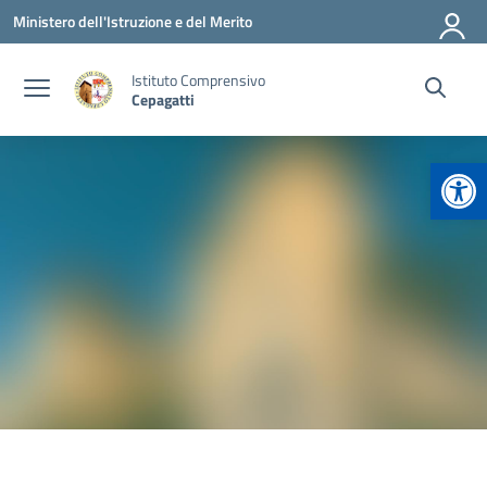
Vai ai contenuti
Vai al menu di navigazione
Vai al footer
Ministero dell'Istruzione e del Merito
Istituto Comprensivo
Cepagatti
Apr