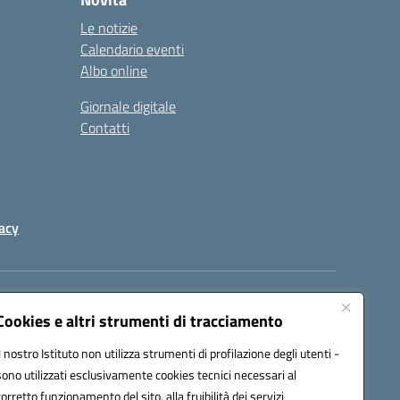
Le notizie
Calendario eventi
Albo online
Giornale digitale
Contatti
acy
a certificata (PEC):
peic82000d@pec.istruzione.it
Cookies e altri strumenti di tracciamento
Il nostro Istituto non utilizza strumenti di profilazione degli utenti -
sono utilizzati esclusivamente cookies tecnici necessari al
corretto funzionamento del sito, alla fruibilità dei servizi