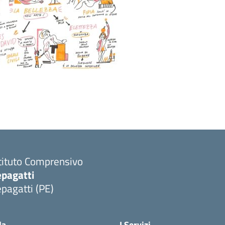
tituto Comprensivo
epagatti
pagatti (PE)
Visita la pagina iniziale della scuola
la
I Servizi