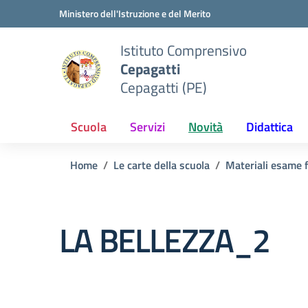
Vai ai contenuti
Vai al menu di navigazione
Vai al footer
Ministero dell'Istruzione e del Merito
Istituto Comprensivo
Cepagatti
Cepagatti (PE)
Scuola
Servizi
Novità
Didattica
Home
Le carte della scuola
Materiali esame f
LA BELLEZZA_2