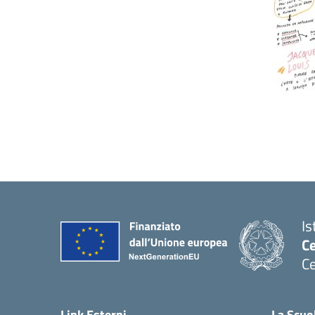
Is
C
Ce
— 
Link Esterni
La Scuo