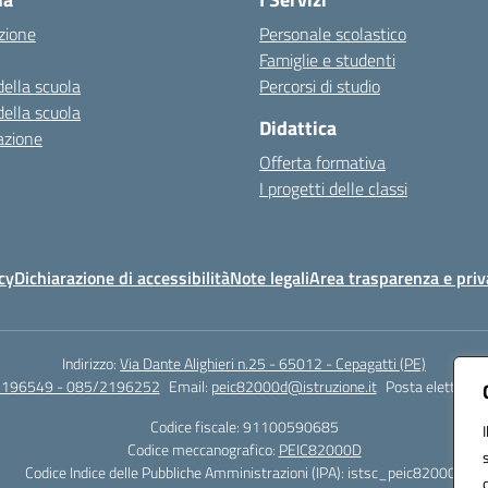
zione
Personale scolastico
Famiglie e studenti
della scuola
Percorsi di studio
della scuola
Didattica
azione
Offerta formativa
I progetti delle classi
cy
Dichiarazione di accessibilità
Note legali
Area trasparenza e priv
Indirizzo:
Via Dante Alighieri n.25 - 65012 - Cepagatti (PE)
2196549 - 085/2196252
Email:
peic82000d@istruzione.it
Posta elettronic
Codice fiscale: 91100590685
Codice meccanografico:
PEIC82000D
Codice Indice delle Pubbliche Amministrazioni (IPA): istsc_peic82000d