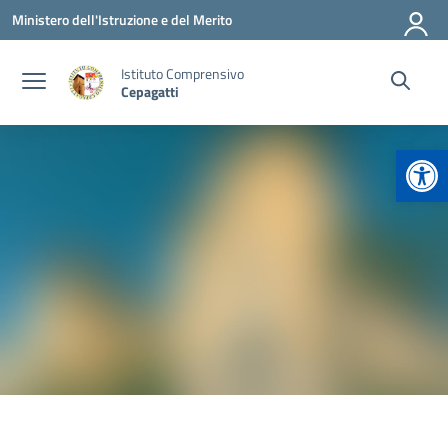
Vai ai contenuti
Vai al menu di navigazione
Vai al footer
Ministero dell'Istruzione e del Merito
Istituto Comprensivo
Cepagatti
Apr