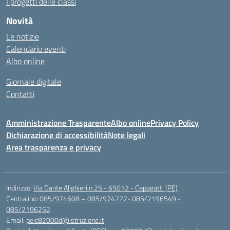
I progetti delle classi
Novità
Le notizie
Calendario eventi
Albo online
Giornale digitale
Contatti
Amministrazione Trasparente
Albo online
Privacy Policy
Dichiarazione di accessibilità
Note legali
Area trasparenza e privacy
Indirizzo:
Via Dante Alighieri n.25 - 65012 - Cepagatti (PE)
Centralino:
085/974608 – 085/974772- 085/2196549 -
085/2196252
Email:
peic82000d@istruzione.it