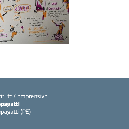
tituto Comprensivo
epagatti
pagatti (PE)
Visita la pagina iniziale della scuola