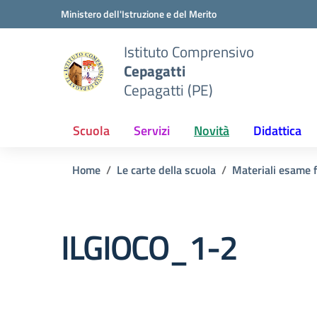
Vai ai contenuti
Vai al menu di navigazione
Vai al footer
Ministero dell'Istruzione e del Merito
Istituto Comprensivo
Cepagatti
Cepagatti (PE)
Scuola
Servizi
Novità
Didattica
Home
Le carte della scuola
Materiali esame f
ILGIOCO_1-2