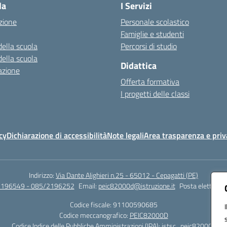
la
I Servizi
zione
Personale scolastico
Famiglie e studenti
della scuola
Percorsi di studio
della scuola
Didattica
azione
Offerta formativa
I progetti delle classi
cy
Dichiarazione di accessibilità
Note legali
Area trasparenza e priv
Indirizzo:
Via Dante Alighieri n.25 - 65012 - Cepagatti (PE)
2196549 - 085/2196252
Email:
peic82000d@istruzione.it
Posta elettronic
Codice fiscale: 91100590685
Codice meccanografico:
PEIC82000D
Codice Indice delle Pubbliche Amministrazioni (IPA): istsc_peic82000d