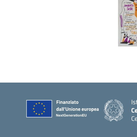
Is
C
Ce
— 