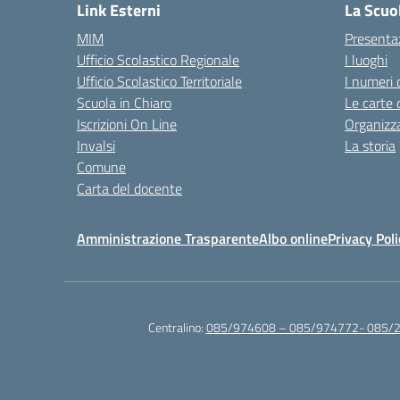
Link Esterni
La Scuo
MIM
Presenta
Ufficio Scolastico Regionale
I luoghi
Ufficio Scolastico Territoriale
I numeri 
Scuola in Chiaro
Le carte 
Iscrizioni On Line
Organizz
Invalsi
La storia
Comune
Carta del docente
Amministrazione Trasparente
Albo online
Privacy Poli
Centralino:
085/974608 – 085/974772- 085/