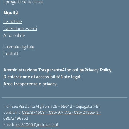
I progetti delle classi
Novità
Le notizie
Calendario eventi
Albo online
Giornale digitale
Contatti
Amministrazione Trasparente
Albo online
Privacy Policy
Dichiarazione di accessibilità
Note legali
Area trasparenza e privacy
Indirizzo:
Via Dante Alighieri n.25 - 65012 - Cepagatti (PE)
Centralino:
085/974608 – 085/974772- 085/2196549 -
085/2196252
Email:
peic82000d@istruzione.it