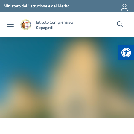
Vai ai contenuti
Vai al menu di navigazione
Vai al footer
Ministero dell'Istruzione e del Merito
Istituto Comprensivo
Cepagatti
Apr