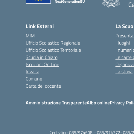
Ce
— 
Link Esterni
La Scuo
MIM
Presenta
Ufficio Scolastico Regionale
I luoghi
Ufficio Scolastico Territoriale
I numeri 
Scuola in Chiaro
Le carte 
Iscrizioni On Line
Organizz
Invalsi
La storia
Comune
Carta del docente
Amministrazione Trasparente
Albo online
Privacy Poli
Centralino:
085/974608 – 085/974772- 085/