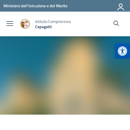
Vai ai contenuti
Vai al menu di navigazione
Vai al footer
Ministero dell'Istruzione e del Merito
Istituto Comprensivo
Cepagatti
Apr