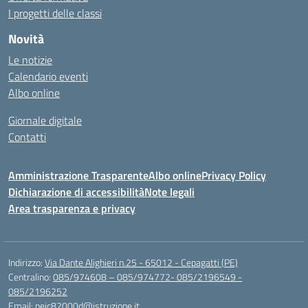
I progetti delle classi
Novità
Le notizie
Calendario eventi
Albo online
Giornale digitale
Contatti
Amministrazione Trasparente
Albo online
Privacy Policy
Dichiarazione di accessibilità
Note legali
Area trasparenza e privacy
Indirizzo:
Via Dante Alighieri n.25 - 65012 - Cepagatti (PE)
Centralino:
085/974608 – 085/974772- 085/2196549 -
085/2196252
Email:
peic82000d@istruzione.it