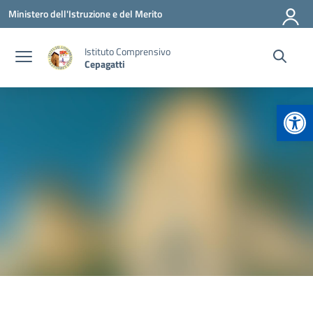
Vai ai contenuti
Vai al menu di navigazione
Vai al footer
Ministero dell'Istruzione e del Merito
Istituto Comprensivo
Cepagatti
Apr