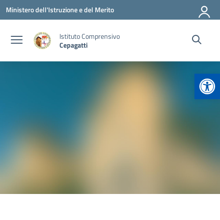
Vai ai contenuti
Vai al menu di navigazione
Vai al footer
Ministero dell'Istruzione e del Merito
Istituto Comprensivo
Cepagatti
Apr