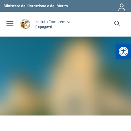
Vai ai contenuti
Vai al menu di navigazione
Vai al footer
Ministero dell'Istruzione e del Merito
Istituto Comprensivo
Cepagatti
Apr