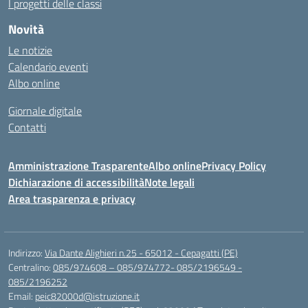
I progetti delle classi
Novità
Le notizie
Calendario eventi
Albo online
Giornale digitale
Contatti
Amministrazione Trasparente
Albo online
Privacy Policy
Dichiarazione di accessibilità
Note legali
Area trasparenza e privacy
Indirizzo:
Via Dante Alighieri n.25 - 65012 - Cepagatti (PE)
Centralino:
085/974608 – 085/974772- 085/2196549 -
085/2196252
Email:
peic82000d@istruzione.it