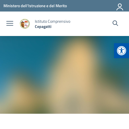
Vai ai contenuti
Vai al menu di navigazione
Vai al footer
Ministero dell'Istruzione e del Merito
Istituto Comprensivo
Cepagatti
Apr