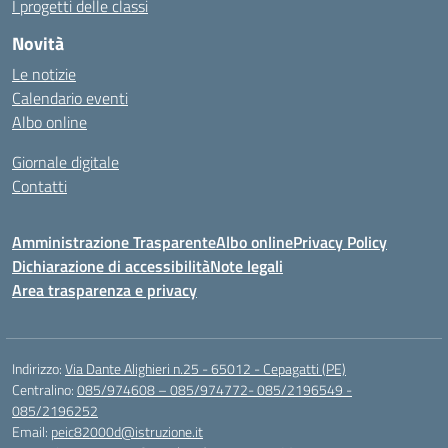
I progetti delle classi
Novità
Le notizie
Calendario eventi
Albo online
Giornale digitale
Contatti
Amministrazione Trasparente
Albo online
Privacy Policy
Dichiarazione di accessibilità
Note legali
Area trasparenza e privacy
Indirizzo:
Via Dante Alighieri n.25 - 65012 - Cepagatti (PE)
Centralino:
085/974608 – 085/974772- 085/2196549 -
085/2196252
Email:
peic82000d@istruzione.it