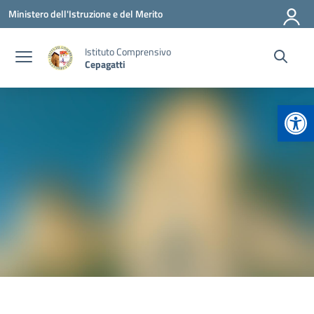
Vai ai contenuti
Vai al menu di navigazione
Vai al footer
Ministero dell'Istruzione e del Merito
Istituto Comprensivo
Cepagatti
Apr