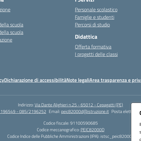
zione
Personale scolastico
Famiglie e studenti
della scuola
Percorsi di studio
della scuola
Didattica
azione
Offerta formativa
I progetti delle classi
cy
Dichiarazione di accessibilità
Note legali
Area trasparenza e priv
Indirizzo:
Via Dante Alighieri n.25 - 65012 - Cepagatti (PE)
2196549 - 085/2196252
Email:
peic82000d@istruzione.it
Posta elettronic
Codice fiscale: 91100590685
Codice meccanografico:
PEIC82000D
Codice Indice delle Pubbliche Amministrazioni (IPA): istsc_peic82000d