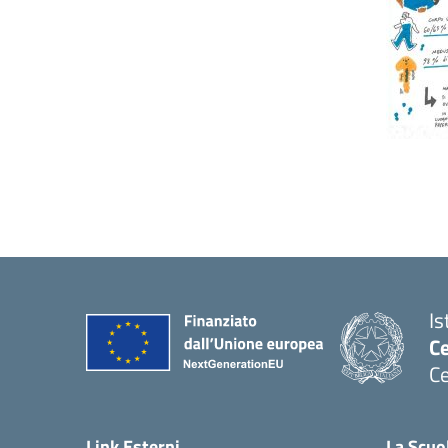
Is
C
Ce
— 
Link Esterni
La Scuo