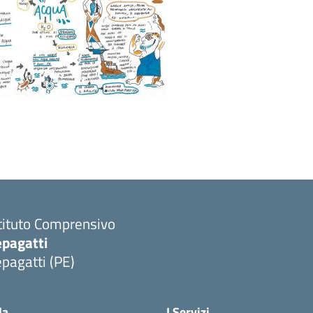
tituto Comprensivo
epagatti
pagatti (PE)
Visita la pagina iniziale della scuola
la
I Servizi