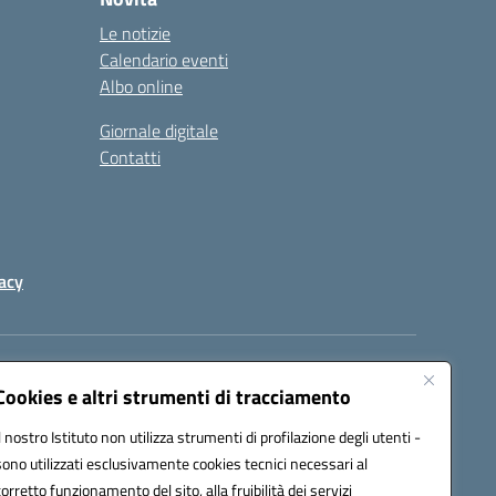
Le notizie
Calendario eventi
Albo online
Giornale digitale
Contatti
acy
a certificata (PEC):
peic82000d@pec.istruzione.it
Cookies e altri strumenti di tracciamento
Il nostro Istituto non utilizza strumenti di profilazione degli utenti -
sono utilizzati esclusivamente cookies tecnici necessari al
corretto funzionamento del sito, alla fruibilità dei servizi