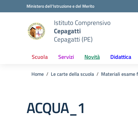
Vai ai contenuti
Vai al menu di navigazione
Vai al footer
Ministero dell'Istruzione e del Merito
Istituto Comprensivo
Cepagatti
Cepagatti (PE)
Scuola
Servizi
Novità
Didattica
Home
Le carte della scuola
Materiali esame f
ACQUA_1