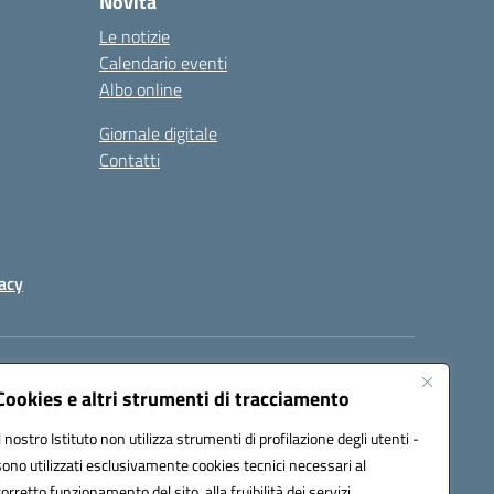
Novità
Le notizie
Calendario eventi
Albo online
Giornale digitale
Contatti
acy
a certificata (PEC):
peic82000d@pec.istruzione.it
Cookies e altri strumenti di tracciamento
Il nostro Istituto non utilizza strumenti di profilazione degli utenti -
sono utilizzati esclusivamente cookies tecnici necessari al
corretto funzionamento del sito, alla fruibilità dei servizi