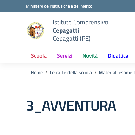
Vai ai contenuti
Vai al menu di navigazione
Vai al footer
Ministero dell'Istruzione e del Merito
Istituto Comprensivo
Cepagatti
Cepagatti (PE)
Scuola
Servizi
Novità
Didattica
Home
Le carte della scuola
Materiali esame f
3_AVVENTURA