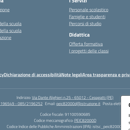
la
I Servizi
zione
Personale scolastico
Famiglie e studenti
della scuola
Percorsi di studio
della scuola
Didattica
azione
Offerta formativa
I progetti delle classi
cy
Dichiarazione di accessibilità
Note legali
Area trasparenza e priv
Indirizzo:
Via Dante Alighieri n.25 - 65012 - Cepagatti (PE)
2196549 - 085/2196252
Email:
peic82000d@istruzione.it
Posta elettronic
Codice fiscale: 91100590685
Codice meccanografico:
PEIC82000D
Codice Indice delle Pubbliche Amministrazioni (IPA): istsc_peic82000d