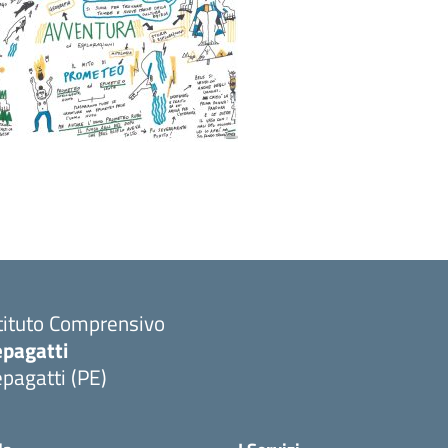
tituto Comprensivo
epagatti
pagatti (PE)
Visita la pagina iniziale della scuola