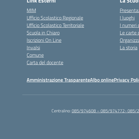
Link Esterni
La Scuo
MIM
Presenta
Ufficio Scolastico Regionale
I luoghi
Ufficio Scolastico Territoriale
I numeri 
Scuola in Chiaro
Le carte 
Iscrizioni On Line
Organizz
Invalsi
La storia
Comune
Carta del docente
Amministrazione Trasparente
Albo online
Privacy Poli
Centralino:
085/974608 – 085/974772- 085/