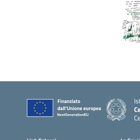
Is
C
Ce
— 