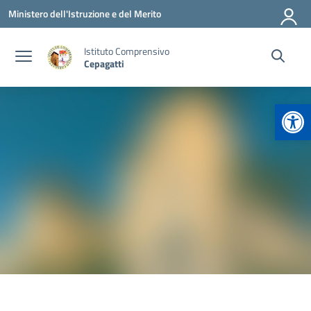
Vai ai contenuti
Vai al menu di navigazione
Vai al footer
Ministero dell'Istruzione e del Merito
Istituto Comprensivo
Cepagatti
Apr