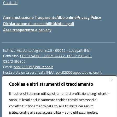
Contatti
Amministrazione Trasparente
Albo online
Privacy Policy
Dichiarazione di accessibilità
Note legali
Area trasparenza e privacy
Indirizzo:
Via Dante Alighieri n.25 - 65012 - Cepagatti (PE)
Centralino:
085/974608 – 085/974772- 085/2196549 -
085/2196252
Email:
peic82000d@istruzione.it
Posta elettronica certificata (PEC):
peic82000d@pec.istruzione.it
Codice fiscale: 91100590685
Cookies e altri strumenti di tracciamento
Codice meccanografico:
PEIC82000D
Codice Indice delle Pubbliche Amministrazioni (IPA): istsc_peic82000d
Il nostro Istituto non utilizza strumenti di profilazione degli utenti -
Codice unico di fatturazione (CUF): UFYS5I
sono utilizzati esclusivamente cookies tecnici necessari al
corretto funzionamento del sito, alla fruibilità dei servizi
Sede provvisoria dell'Istituto Comprensivo Cepagatti
istituzionali e alla sua accessibilità – sono utilizzati, inoltre,
Via Elsa Morante, 12 - 65012 - Villareia (PE)