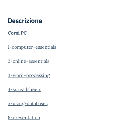
Descrizione
Corsi PC
1-computer-essentials
2-online-essentials
3-word-processing
4-spreadsheets
5-using-databases
6-presentation