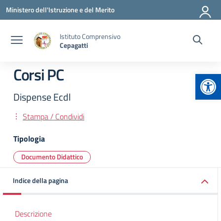
Vai ai contenuti
Vai al menu di navigazione
Vai al footer
Ministero dell'Istruzione e del Merito
Istituto Comprensivo
Cepagatti
Corsi PC
Apr
Dispense Ecdl
Stampa / Condividi
Tipologia
Documento Didattico
Indice della pagina
Descrizione