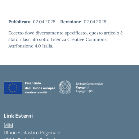
Pubblicato:
02.04.2025
-
Revisione:
02.04.2025
Eccetto dove diversamente specificato, questo articolo è
stato rilasciato sotto Licenza Creative Commons
Attribuzione 4.0 Italia.
Istituto Comprensivo
Cepagatti
Cepagatti (PE)
— Visita la pagina iniziale della scuola
Link Esterni
MIM
Ufficio Scolastico Regionale