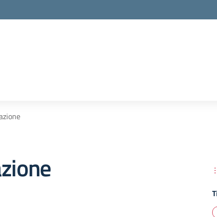
azione
azione
T