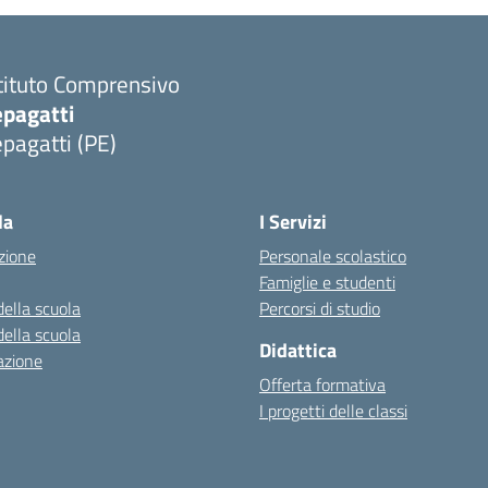
tituto Comprensivo
epagatti
pagatti (PE)
Visita la pagina iniziale della scuola
la
I Servizi
zione
Personale scolastico
Famiglie e studenti
della scuola
Percorsi di studio
della scuola
Didattica
azione
Offerta formativa
I progetti delle classi