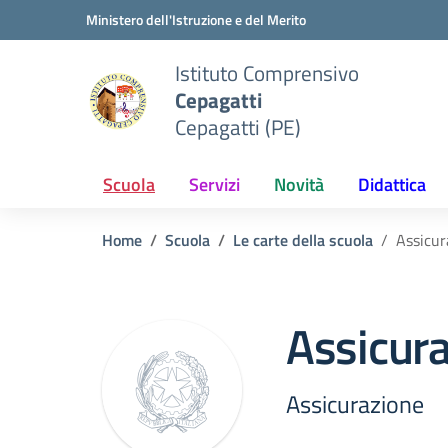
Vai ai contenuti
Vai al menu di navigazione
Vai al footer
Ministero dell'Istruzione e del Merito
Istituto Comprensivo
Cepagatti
Cepagatti (PE)
Scuola
Servizi
Novità
Didattica
Home
Scuola
Le carte della scuola
Assicur
Assicur
Assicurazione