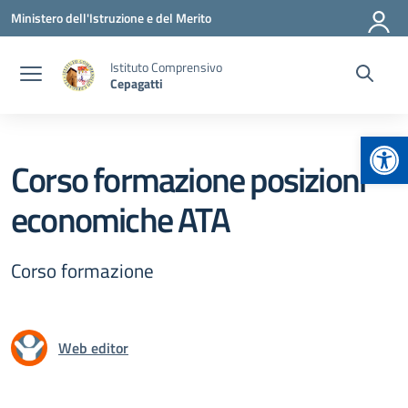
Vai ai contenuti
Vai al menu di navigazione
Vai al footer
Ministero dell'Istruzione e del Merito
Istituto Comprensivo
Cepagatti
Apr
Corso formazione posizioni
economiche ATA
Corso formazione
Web editor