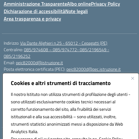
Amministrazione Trasparente
Albo online
Privacy Policy
Dichiarazione di accessibilità
Note legali
Area trasparenza e privacy
Indirizzo:
Via Dante Alighieri n.25 - 65012 - Cepagatti (PE)
Centralino:
085/974608 – 085/974772- 085/2196549 -
085/2196252
Email:
peic82000d@istruzione.it
Posta elettronica certificata (PEC):
peic82000d@pec.istruzione.it
Codice fiscale: 91100590685
Cookies e altri strumenti di tracciamento
Codice meccanografico:
PEIC82000D
Codice Indice delle Pubbliche Amministrazioni (IPA): istsc_peic82000d
Il nostro Istituto non utilizza strumenti di profilazione degli utenti -
Codice unico di fatturazione (CUF): UFYS5I
sono utilizzati esclusivamente cookies tecnici necessari al
corretto funzionamento del sito, alla fruibilità dei servizi
Sede provvisoria dell'Istituto Comprensivo Cepagatti
istituzionali e alla sua accessibilità – sono utilizzati, inoltre,
Via Elsa Morante, 12 - 65012 - Villareia (PE)
strumenti statistici anonimizzati messi a disposizione da Web
Analytics Italia.
Hosting & Powered by 3D Solution S.r.l.
Per saperne di più sul nostro sito, consulta la ns. Cookie Policy.