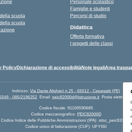
azione
Personale scolastico
Famiglie e studenti
 della scuola
Percorsi di studio
 della scuola
Didattica
zazione
Offerta formativa
I progetti delle classi
y Policy
Dichiarazione di accessibilità
Note legali
Area traspa
Indirizzo:
Via Dante Alighieri n.25 - 65012 - Cepagatti (PE)
6549 - 085/2196252
Email:
peic82000d@istruzione.it
Posta elettronic
Codice fiscale: 91100590685
Codice meccanografico:
PEIC82000D
Codice Indice delle Pubbliche Amministrazioni (IPA): istsc_peic82000d
Codice unico di fatturazione (CUF): UFYS5I