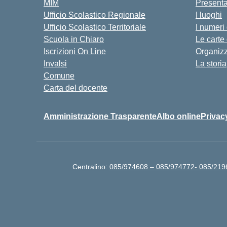
MIM
Present
Ufficio Scolastico Regionale
I luoghi
Ufficio Scolastico Territoriale
I numeri
Scuola in Chiaro
Le carte
Iscrizioni On Line
Organiz
Invalsi
La storia
Comune
Carta del docente
Amministrazione Trasparente
Albo online
Privac
Centralino:
085/974608 – 085/974772- 085/219