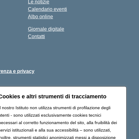
Le notizie
Calendario eventi
Albo online
Giornale digitale
Contatti
renza e privacy
Cookies e altri strumenti di tracciamento
a certificata (PEC):
peic82000d@pec.istruzione.it
Il nostro Istituto non utilizza strumenti di profilazione degli
utenti - sono utilizzati esclusivamente cookies tecnici
necessari al corretto funzionamento del sito, alla fruibilità dei
servizi istituzionali e alla sua accessibilità – sono utilizzati,
inoltre, strumenti statistici anonimizzati messi a disposizione