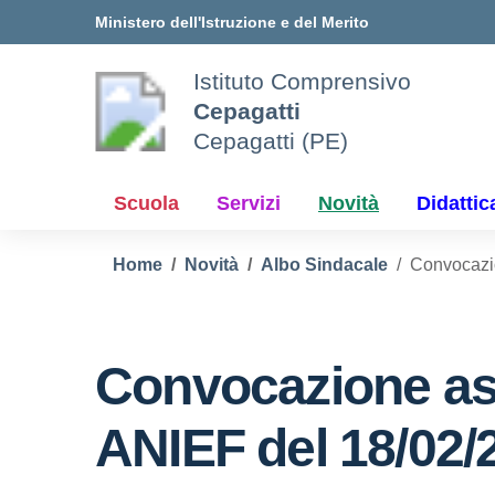
Vai ai contenuti
Vai al menu di navigazione
Vai al footer
Ministero dell'Istruzione e del Merito
Istituto Comprensivo
Cepagatti
Cepagatti (PE)
Scuola
Servizi
Novità
Didattic
Home
Novità
Albo Sindacale
Convocazi
Convocazione as
ANIEF del 18/02/