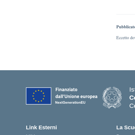
Pubblicat
Eccetto dov
I
C
C
— 
Link Esterni
La Scu