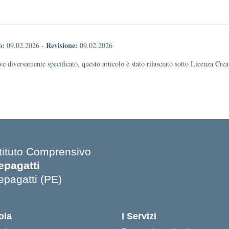
o:
Revisione:
09.02.2026
-
09.02.2026
e diversamente specificato, questo articolo è stato rilasciato sotto Licenza Cr
stituto Comprensivo
epagatti
epagatti (PE)
Visita la pagina iniziale della scuola
ola
I Servizi