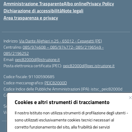
Amministrazione Trasparente
Albo online
Privacy Policy
Dichiarazione di accessibilità
Note legali
Area trasparenza e privacy
Indirizzo:
Via Dante Alighieri n.25 - 65012 - Cepagatti (PE)
Centralino:
085/974608 – 085/974772- 085/2196549 -
085/2196252
Email:
peic82000d@istruzione.it
Posta elettronica certificata (PEC):
peic82000d@pec.istruzione.it
Codice fiscale: 91100590685
Codice meccanografico:
PEIC82000D
Codice Indice delle Pubbliche Amministrazioni (IPA): istsc_peic82000d
Codice unico di fatturazione (CUF): UFYS5I
Cookies e altri strumenti di tracciamento
Sede provvisoria dell'Istituto Comprensivo Cepagatti
Via Elsa Morante, 12 - 65012 - Villareia (PE)
Il nostro Istituto non utilizza strumenti di profilazione degli utenti -
sono utilizzati esclusivamente cookies tecnici necessari al
corretto funzionamento del sito, alla fruibilità dei servizi
Hosting & Powered by 3D Solution S.r.l.