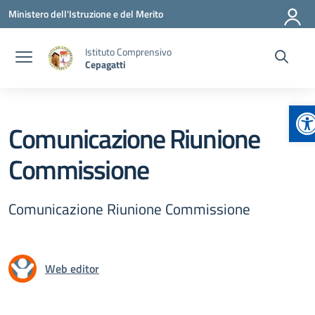
Vai ai contenuti
Vai al menu di navigazione
Vai al footer
Ministero dell'Istruzione e del Merito
Istituto Comprensivo
Cepagatti
Ap
Comunicazione Riunione
Commissione
Comunicazione Riunione Commissione
Web editor