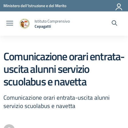
Vai ai contenuti
Vai al menu di navigazione
Vai al footer
Ministero dell'Istruzione e del Merito
Istituto Comprensivo
Cepagatti
Comunicazione orari entrata-
uscita alunni servizio
scuolabus e navetta
Comunicazione orari entrata-uscita alunni
servizio scuolabus e navetta