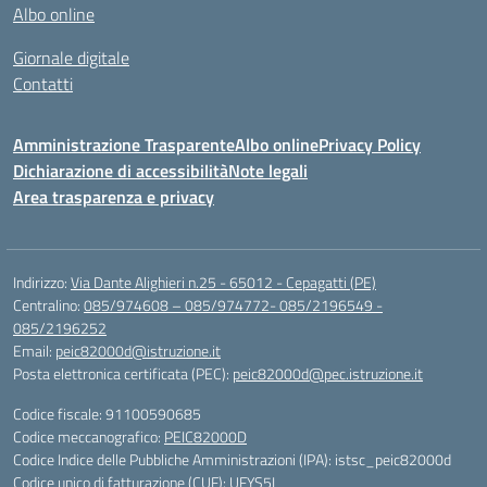
Albo online
Giornale digitale
Contatti
Amministrazione Trasparente
Albo online
Privacy Policy
Dichiarazione di accessibilità
Note legali
Area trasparenza e privacy
Indirizzo:
Via Dante Alighieri n.25 - 65012 - Cepagatti (PE)
Centralino:
085/974608 – 085/974772- 085/2196549 -
085/2196252
Email:
peic82000d@istruzione.it
Posta elettronica certificata (PEC):
peic82000d@pec.istruzione.it
Codice fiscale: 91100590685
Codice meccanografico:
PEIC82000D
Codice Indice delle Pubbliche Amministrazioni (IPA): istsc_peic82000d
Codice unico di fatturazione (CUF): UFYS5I