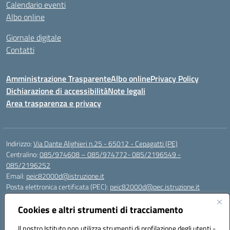
Calendario eventi
Albo online
Giornale digitale
Contatti
Amministrazione Trasparente
Albo online
Privacy Policy
Dichiarazione di accessibilità
Note legali
Area trasparenza e privacy
Indirizzo:
Via Dante Alighieri n.25 - 65012 - Cepagatti (PE)
Centralino:
085/974608 – 085/974772- 085/2196549 -
085/2196252
Email:
peic82000d@istruzione.it
Posta elettronica certificata (PEC):
peic82000d@pec.istruzione.it
Codice fiscale: 91100590685
Cookies e altri strumenti di tracciamento
Codice meccanografico:
PEIC82000D
Codice Indice delle Pubbliche Amministrazioni (IPA): istsc_peic82000d
Il nostro Istituto non utilizza strumenti di profilazione degli utenti -