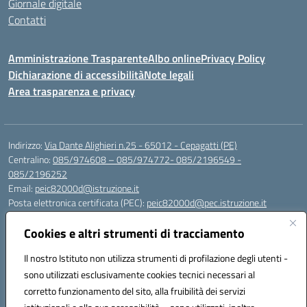
Giornale digitale
Contatti
Amministrazione Trasparente
Albo online
Privacy Policy
Dichiarazione di accessibilità
Note legali
Area trasparenza e privacy
Indirizzo:
Via Dante Alighieri n.25 - 65012 - Cepagatti (PE)
Centralino:
085/974608 – 085/974772- 085/2196549 -
085/2196252
Email:
peic82000d@istruzione.it
Posta elettronica certificata (PEC):
peic82000d@pec.istruzione.it
Codice fiscale: 91100590685
Cookies e altri strumenti di tracciamento
Codice meccanografico:
PEIC82000D
Codice Indice delle Pubbliche Amministrazioni (IPA): istsc_peic82000d
Il nostro Istituto non utilizza strumenti di profilazione degli utenti -
Codice unico di fatturazione (CUF): UFYS5I
sono utilizzati esclusivamente cookies tecnici necessari al
corretto funzionamento del sito, alla fruibilità dei servizi
Sede provvisoria dell'Istituto Comprensivo Cepagatti