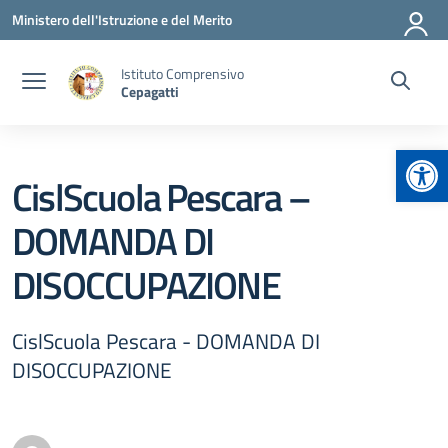
Vai ai contenuti
Vai al menu di navigazione
Vai al footer
Ministero dell'Istruzione e del Merito
Istituto Comprensivo
Cepagatti
Apr
CislScuola Pescara –
DOMANDA DI
DISOCCUPAZIONE
CislScuola Pescara - DOMANDA DI
DISOCCUPAZIONE