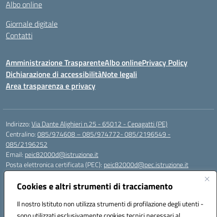
Albo online
Giornale digitale
Contatti
Amministrazione Trasparente
Albo online
Privacy Policy
Dichiarazione di accessibilità
Note legali
Area trasparenza e privacy
Indirizzo:
Via Dante Alighieri n.25 - 65012 - Cepagatti (PE)
Centralino:
085/974608 – 085/974772- 085/2196549 -
085/2196252
Email:
peic82000d@istruzione.it
Posta elettronica certificata (PEC):
peic82000d@pec.istruzione.it
Codice fiscale: 91100590685
Cookies e altri strumenti di tracciamento
Codice meccanografico:
PEIC82000D
Codice Indice delle Pubbliche Amministrazioni (IPA): istsc_peic82000d
Il nostro Istituto non utilizza strumenti di profilazione degli utenti -
Codice unico di fatturazione (CUF): UFYS5I
sono utilizzati esclusivamente cookies tecnici necessari al