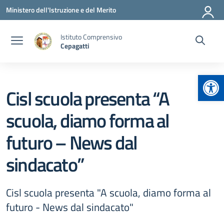
Vai ai contenuti
Vai al menu di navigazione
Vai al footer
Ministero dell'Istruzione e del Merito
Istituto Comprensivo
Cepagatti
Apr
Cisl scuola presenta “A
scuola, diamo forma al
futuro – News dal
sindacato”
Cisl scuola presenta "A scuola, diamo forma al
futuro - News dal sindacato"