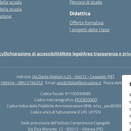
della scuola
Percorsi di studio
della scuola
Didattica
azione
Offerta formativa
I progetti delle classi
cy
Dichiarazione di accessibilità
Note legali
Area trasparenza e priv
Indirizzo:
Via Dante Alighieri n.25 - 65012 - Cepagatti (PE)
2196549 - 085/2196252
Email:
peic82000d@istruzione.it
Posta elettronic
Codice fiscale: 91100590685
Codice meccanografico:
PEIC82000D
Codice Indice delle Pubbliche Amministrazioni (IPA): istsc_peic82000d
Codice unico di fatturazione (CUF): UFYS5I
Sede provvisoria dell'Istituto Comprensivo Cepagatti
Via Elsa Morante, 12 - 65012 - Villareia (PE)