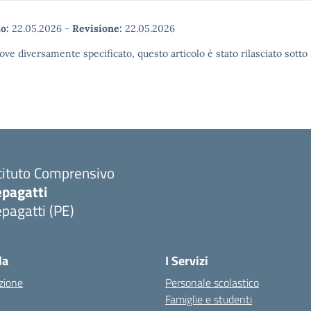
o:
22.05.2026
-
Revisione:
22.05.2026
ove diversamente specificato, questo articolo è stato rilasciato sott
tituto Comprensivo
epagatti
pagatti (PE)
Visita la pagina iniziale della scuola
la
I Servizi
zione
Personale scolastico
Famiglie e studenti