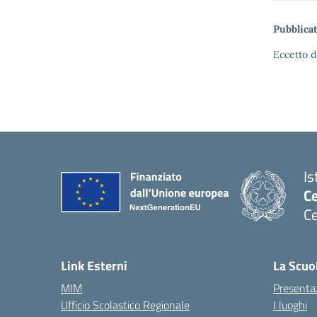
Pubblicat
Eccetto d
Is
C
Ce
— 
Link Esterni
La Scuo
MIM
Presenta
Ufficio Scolastico Regionale
I luoghi