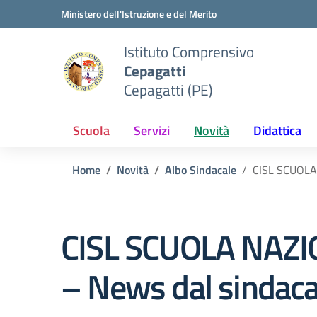
Vai ai contenuti
Vai al menu di navigazione
Vai al footer
Ministero dell'Istruzione e del Merito
Istituto Comprensivo
Cepagatti
Cepagatti (PE)
Scuola
Servizi
Novità
Didattica
Home
Novità
Albo Sindacale
CISL SCUOLA 
CISL SCUOLA NAZIO
– News dal sindaca