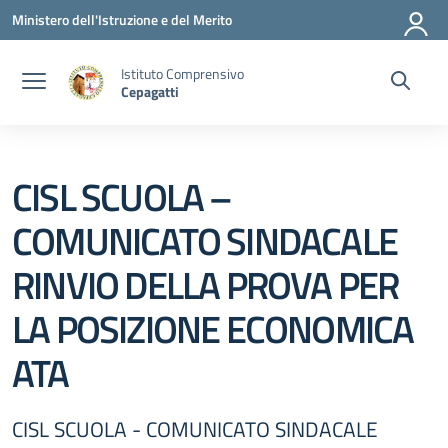
Vai ai contenuti
Vai al menu di navigazione
Vai al footer
Ministero dell'Istruzione e del Merito
Istituto Comprensivo
Cepagatti
CISL SCUOLA –
COMUNICATO SINDACALE
RINVIO DELLA PROVA PER
LA POSIZIONE ECONOMICA
ATA
CISL SCUOLA - COMUNICATO SINDACALE