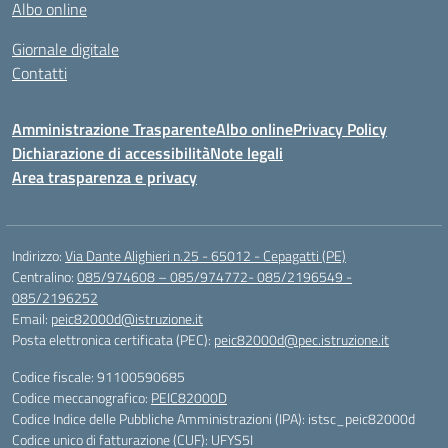
Albo online
Giornale digitale
Contatti
Amministrazione Trasparente
Albo online
Privacy Policy
Dichiarazione di accessibilità
Note legali
Area trasparenza e privacy
Indirizzo:
Via Dante Alighieri n.25 - 65012 - Cepagatti (PE)
Centralino:
085/974608 – 085/974772- 085/2196549 -
085/2196252
Email:
peic82000d@istruzione.it
Posta elettronica certificata (PEC):
peic82000d@pec.istruzione.it
Codice fiscale: 91100590685
Codice meccanografico:
PEIC82000D
Codice Indice delle Pubbliche Amministrazioni (IPA): istsc_peic82000d
Codice unico di fatturazione (CUF): UFYS5I