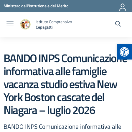
Vai ai contenuti
Vai al menu di navigazione
Vai al footer
Ministero dell'Istruzione e del Merito
Istituto Comprensivo
Cepagatti
Apr
BANDO INPS Comunicazione
informativa alle famiglie
vacanza studio estiva New
York Boston cascate del
Niagara – luglio 2026
BANDO INPS Comunicazione informativa alle