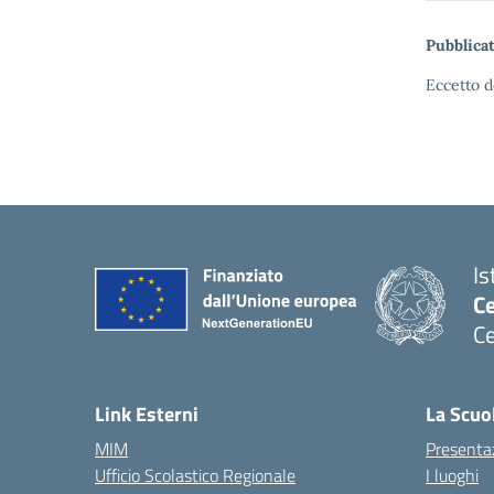
Pubblicat
Eccetto d
Is
C
Ce
— 
Link Esterni
La Scuo
MIM
Presenta
Ufficio Scolastico Regionale
I luoghi