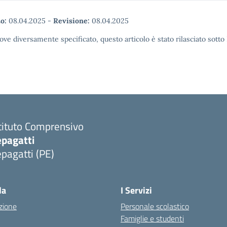
o:
08.04.2025
-
Revisione:
08.04.2025
ove diversamente specificato, questo articolo è stato rilasciato sott
tituto Comprensivo
epagatti
pagatti (PE)
Visita la pagina iniziale della scuola
la
I Servizi
zione
Personale scolastico
Famiglie e studenti