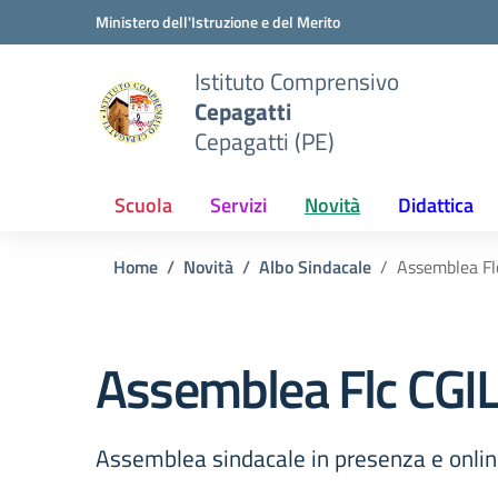
Vai ai contenuti
Vai al menu di navigazione
Vai al footer
Ministero dell'Istruzione e del Merito
Istituto Comprensivo
Cepagatti
Cepagatti (PE)
Scuola
Servizi
Novità
Didattica
Home
Novità
Albo Sindacale
Assemblea Fl
Assemblea Flc CGIL
Assemblea sindacale in presenza e onli