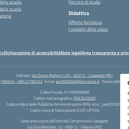
della scuola
Percorsi di studio
della scuola
Didattica
azione
Offerta formativa
I progetti delle classi
cy
Dichiarazione di accessibilità
Note legali
Area trasparenza e priv
Indirizzo:
Via Dante Alighieri n.25 - 65012 - Cepagatti (PE)
2196549 - 085/2196252
Email:
peic82000d@istruzione.it
Posta elettronic
Codice fiscale: 91100590685
Codice meccanografico:
PEIC82000D
Codice Indice delle Pubbliche Amministrazioni (IPA): istsc_peic82000d
Codice unico di fatturazione (CUF): UFYS5I
Sede provvisoria dell'Istituto Comprensivo Cepagatti
Via Elsa Morante, 12 - 65012 - Villareia (PE)