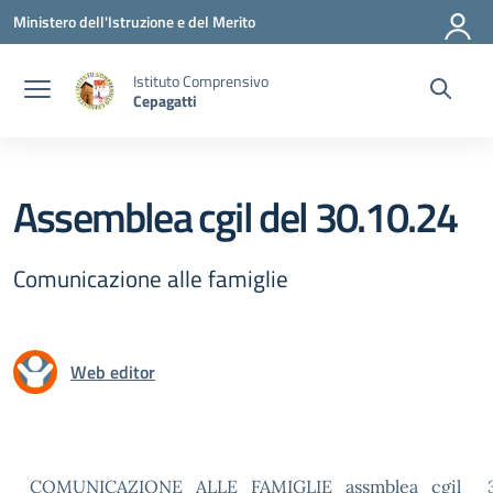
Vai ai contenuti
Vai al menu di navigazione
Vai al footer
Ministero dell'Istruzione e del Merito
Istituto Comprensivo
Cepagatti
Assemblea cgil del 30.10.24
Comunicazione alle famiglie
Web editor
COMUNICAZIONE_ALLE_FAMIGLIE_assmblea_cgil__30