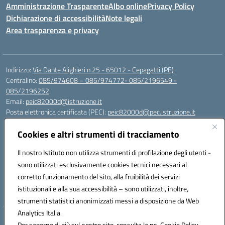
Amministrazione Trasparente
Albo online
Privacy Policy
Dichiarazione di accessibilità
Note legali
Area trasparenza e privacy
Indirizzo:
Via Dante Alighieri n.25 - 65012 - Cepagatti (PE)
Centralino:
085/974608 – 085/974772- 085/2196549 -
085/2196252
Email:
peic82000d@istruzione.it
Posta elettronica certificata (PEC):
peic82000d@pec.istruzione.it
Codice fiscale: 91100590685
Cookies e altri strumenti di tracciamento
Codice meccanografico:
PEIC82000D
Codice Indice delle Pubbliche Amministrazioni (IPA): istsc_peic82000d
Il nostro Istituto non utilizza strumenti di profilazione degli utenti -
Codice unico di fatturazione (CUF): UFYS5I
sono utilizzati esclusivamente cookies tecnici necessari al
corretto funzionamento del sito, alla fruibilità dei servizi
Sede provvisoria dell'Istituto Comprensivo Cepagatti
istituzionali e alla sua accessibilità – sono utilizzati, inoltre,
Via Elsa Morante, 12 - 65012 - Villareia (PE)
strumenti statistici anonimizzati messi a disposizione da Web
Analytics Italia.
Hosting & Powered by 3D Solution S.r.l.
Per saperne di più sul nostro sito, consulta la ns. Cookie Policy.