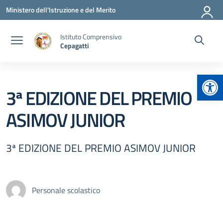
Vai ai contenuti
Vai al menu di navigazione
Vai al footer
Ministero dell'Istruzione e del Merito
Istituto Comprensivo
Cepagatti
Apr
3ª EDIZIONE DEL PREMIO
ASIMOV JUNIOR
3ª EDIZIONE DEL PREMIO ASIMOV JUNIOR
Personale scolastico