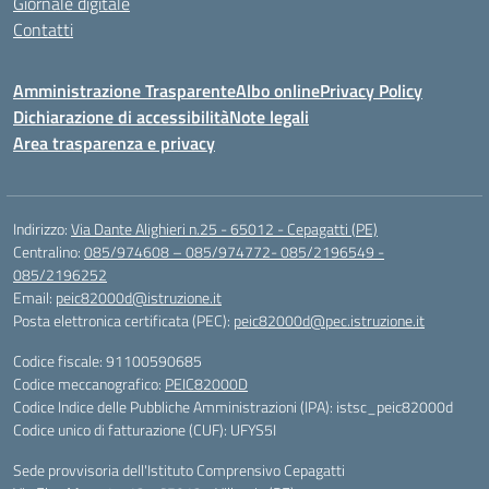
Giornale digitale
Contatti
Amministrazione Trasparente
Albo online
Privacy Policy
Dichiarazione di accessibilità
Note legali
Area trasparenza e privacy
Indirizzo:
Via Dante Alighieri n.25 - 65012 - Cepagatti (PE)
Centralino:
085/974608 – 085/974772- 085/2196549 -
085/2196252
Email:
peic82000d@istruzione.it
Posta elettronica certificata (PEC):
peic82000d@pec.istruzione.it
Codice fiscale: 91100590685
Codice meccanografico:
PEIC82000D
Codice Indice delle Pubbliche Amministrazioni (IPA): istsc_peic82000d
Codice unico di fatturazione (CUF): UFYS5I
Sede provvisoria dell'Istituto Comprensivo Cepagatti