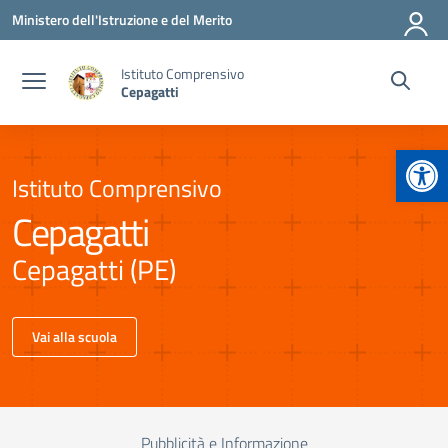
Vai ai contenuti
Vai al menu di navigazione
Vai al footer
Ministero dell'Istruzione e del Merito
Istituto Comprensivo
Cepagatti
Apr
Istituto Comprensivo
Cepagatti
Cepagatti (PE)
Vai alla scuola
Pubblicità e Informazione