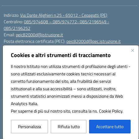
Indirizzo:
Via Dante Alighieri n.25 - 65012 - Cepagatti (PE)
Centralino:
085/974608 – 085/974772- 085/2196549 -
085/2196252
Email:
peic82000d@istruzione.it
Posta elettronica certificata (PEC):
peic82000d@pec.istruzione.it
Codice fiscale: 91100590685
Cookies e altri strumenti di tracciamento
Codice meccanografico:
PEIC82000D
Codice Indice delle Pubbliche Amministrazioni (IPA): istsc_peic82000d
Il nostro Istituto non utilizza strumenti di profilazione degli utenti -
Codice unico di fatturazione (CUF): UFYS5I
sono utilizzati esclusivamente cookies tecnici necessari al
corretto funzionamento del sito, alla fruibilità dei servizi
Sede provvisoria dell'Istituto Comprensivo Cepagatti
istituzionali e alla sua accessibilità – sono utilizzati, inoltre,
Via Elsa Morante, 12 - 65012 - Villareia (PE)
strumenti statistici anonimizzati messi a disposizione da Web
Analytics Italia.
Hosting & Powered by 3D Solution S.r.l.
Per saperne di più sul nostro sito, consulta la ns. Cookie Policy.
Concept & Design by Designers Italia
Personalizza
Rifiuta tutto
Accettare tutto